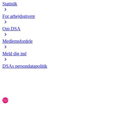
Statistik
For arbejdsgivere
Om DSA
Medlemsfordele
Meld dig ind
DSAs persondatapolitik