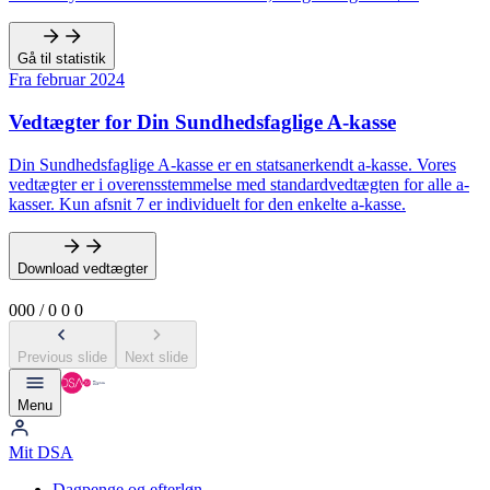
Gå til statistik
Fra februar 2024
Vedtægter for Din Sundhedsfaglige A-kasse
Din Sundhedsfaglige A-kasse er en statsanerkendt a-kasse. Vores
vedtægter er i overensstemmelse med standardvedtægten for alle a-
kasser. Kun afsnit 7 er individuelt for den enkelte a-kasse.
Download vedtægter
0
0
0
/
0
0
0
Previous slide
Next slide
Menu
Mit DSA
Dagpenge og efterløn