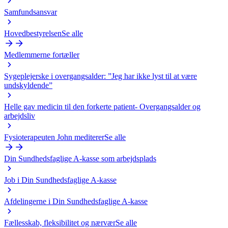
Samfundsansvar
Hovedbestyrelsen
Se alle
Medlemmerne fortæller
Sygeplejerske i overgangsalder: ”Jeg har ikke lyst til at være
undskyldende”
Helle gav medicin til den forkerte patient- Overgangsalder og
arbejdsliv
Fysioterapeuten John mediterer
Se alle
Din Sundhedsfaglige A-kasse som arbejdsplads
Job i Din Sundhedsfaglige A-kasse
Afdelingerne i Din Sundhedsfaglige A-kasse
Fællesskab, fleksibilitet og nærvær
Se alle