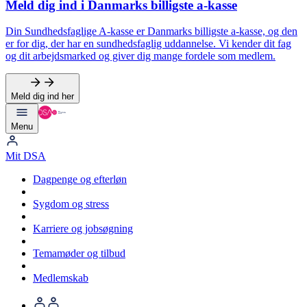
Meld dig ind i Danmarks billigste a-kasse
Din Sundhedsfaglige A-kasse er Danmarks billigste a-kasse, og den
er for dig, der har en sundhedsfaglig uddannelse. Vi kender dit fag
og dit arbejdsmarked og giver dig mange fordele som medlem.
Meld dig ind her
Menu
Mit DSA
Dagpenge og efterløn
Sygdom og stress
Karriere og jobsøgning
Temamøder og tilbud
Medlemskab