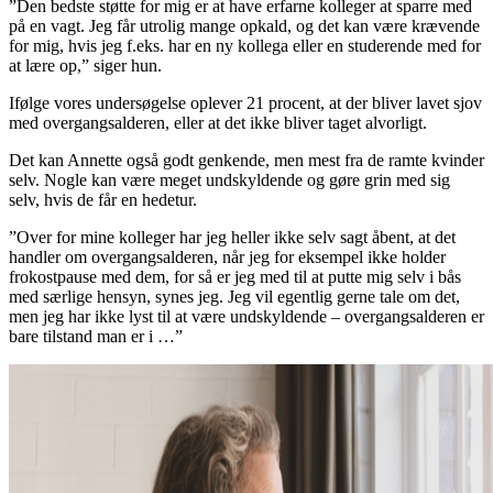
”Den bedste støtte for mig er at have erfarne kolleger at sparre med
på en vagt. Jeg får utrolig mange opkald, og det kan være krævende
for mig, hvis jeg f.eks. har en ny kollega eller en studerende med for
at lære op,” siger hun.
Ifølge vores undersøgelse oplever 21 procent, at der bliver lavet sjov
med overgangsalderen, eller at det ikke bliver taget alvorligt.
Det kan Annette også godt genkende, men mest fra de ramte kvinder
selv. Nogle kan være meget undskyldende og gøre grin med sig
selv, hvis de får en hedetur.
”Over for mine kolleger har jeg heller ikke selv sagt åbent, at det
handler om overgangsalderen, når jeg for eksempel ikke holder
frokostpause med dem, for så er jeg med til at putte mig selv i bås
med særlige hensyn, synes jeg. Jeg vil egentlig gerne tale om det,
men jeg har ikke lyst til at være undskyldende – overgangsalderen er
bare tilstand man er i …”