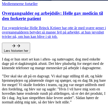
Medlemmerne fortæller
Overgangsalder og arbejdsliv: Helle gav medicin til
den forkerte patient
For sygeplejerske Helle Brinck Krüger har otte år med svære gener i
overgangsalderen betydet så mange fejl på arbejdet, at hun jævnligt
tvivler på, om hun kan blive i sit job.
Læs historien her
I dag er hun stort set kun i aften- og nattevagter, dog med enkelte
dage på et dagkirurgisk afsnit. Det blev pludselig for meget med de
kimende telefoner og mange mennesker på arbejde i dagvagterne.
”Der skal ske alt på en dagvagt. Vi skal tage stilling til alt, og både
hjemmeplejen og pårørende ringer og spørger, og en dag fik jeg bare
for meget! Vi skulle fordeles i teams, og jeg var meget utilfreds med
den fordeling, og blev sur og sagde: ”Hvis I vil have mig som en
hovedløs høne rendende rundt på afdelingen, så er det det produkt, I
får i dag. Jeg kan simpelthen ikke levere andet”. Sådan hører de
normalt aldrig mig tale, så der blev helt stille.”