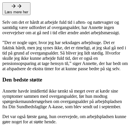
Læs mere her
Selv om det er hårdt at arbejde fuld tid i aften- og nattevagter og
samtidig være udfordret af overgangsalder, har Annette ingen
overvejelser om at gå ned i tid eller ændre andet arbejdsmæssigt.
”Der er nogle uger, hvor jeg har seksdages arbejdsuge. Det er
faktisk hårdt, men jeg synes ikke, det er rimeligt, at jeg skal gå ned i
tid på grund af overgangsalder. Så bliver jeg lidt stædig. Hvorfor
skulle jeg ikke kunne arbejde fuld tid, der er også en
pensionsopsparing at tage hensyn til,” siger Annette, der har bedt om
at afspadsere de ekstra timer for at kunne passe bedre på sig selv.
Den bedste støtte
Annette havde imidlertid ikke tænkt så meget over at kæde sine
symptomer sammen med overgangsalder, før hun modtog
spørgeskemaundersøgelsen om overgangsalder på arbejdspladsen
fra Din Sundhedsfaglige A-kasse, som blev sendt ud i september.
Det var også første gang, hun overvejede, om arbejdspladsen kunne
gøre noget for at støtte hende.