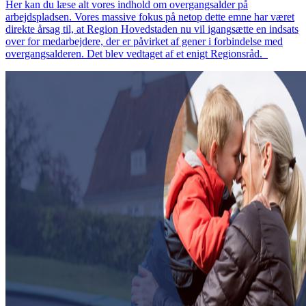
Her kan du læse alt vores indhold om overgangsalder på
arbejdspladsen. Vores massive fokus på netop dette emne har været
direkte årsag til, at Region Hovedstaden nu vil igangsætte en indsats
over for medarbejdere, der er påvirket af gener i forbindelse med
overgangsalderen. Det blev vedtaget af et enigt Regionsråd.