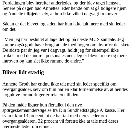
Fordelingen blev herefter anderledes, og der blev taget hensyn.
Senere på dagen bad Annettes leder hende om at gå tidligere hjem –
og Annette tilføjede selv, at hun ikke ville i dagvagt fremover.
Sådan er det blevet, og siden har hun ikke talt mere med sin leder
om det.
”Men jeg har besluttet at tage det op på næste MUS-samtale. Jeg
kunne også godt have brugt at tale med nogen om, hvorfor det skete.
De sidste par år, jeg var i dagvagt, holdt jeg for eksempel ikke
frokost med de andre i personalestuen. Jeg er blevet mere og mere
introvert og kan slet ikke rumme de andre.”
Bliver lidt stædig
Annette Groth har endnu ikke talt med sin leder specifikt om
overgangsalder, selv om hun har en klar fornemmelse af, at hendes
kognitive forandringer er relateret til den.
På den måde ligner hun flertallet i den nye
spørgeskemaundersøgelse fra Din Sundhedsfaglige A-kasse. Her
svarer kun 13 procent, at de har talt med deres leder om
overgangsalderen. 32 procent vil foretrække at tale med deres
nærmeste leder om emnet.