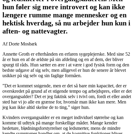
hun føler sig mere introvert og kan ikke
længere rumme mange mennesker og en
hektisk hverdag, så nu arbejder hun kun i
aften- og nattevagter.
Af Dorte Mosbæk
Annette Groth er efterhånden en erfaren sygeplejerske. Med sine 52
år er hun en af de ældste på sin afdeling og en af dem, der bliver
spurgt til råds. Hun sætter en ære i at være i god fysisk form og den
bedste udgave af sig selv, men alligevel er hun de senere år blevet
usikker på sig selv og sin faglige formåen.
”Det er kommet snigende, men er det så bare min kapacitet, der er
overskredet på grund af et stigende tempo og arbejdspres, eller er det
overgangsalder? Det er jeg faktisk selv i tvivl om, fordi et eller andet
sted har vi jo alle en grænse for, hvornår man ikke kan mere. Men
jeg kan ikke altid skelne de to ting,” siger hun.
Kvinders overgangsalder er en meget individuel størrelse og kan
komme til udtryk på mange forskellige måder. Mange kender
hedeture, blødningsforstyrrelser og ledsmerter, mens de mindre
kendte symptomer handler om, at de kognitive funktioner bliver