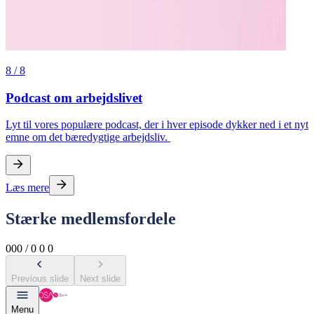
8
/
8
Podcast om arbejdslivet
Lyt til vores populære podcast, der i hver episode dykker ned i et nyt
emne om det bæredygtige arbejdsliv.
Læs mere
Stærke medlemsfordele
0
0
0
/
0
0
0
Previous slide
Next slide
Menu