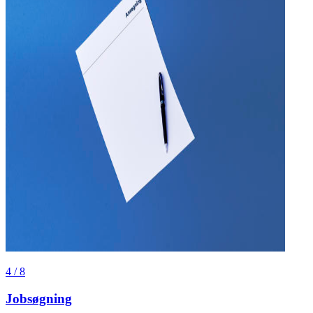
4
/
8
Jobsøgning