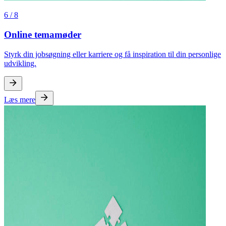
6
/
8
Online temamøder
Styrk din jobsøgning eller karriere og få inspiration til din personlige
udvikling.
Læs mere