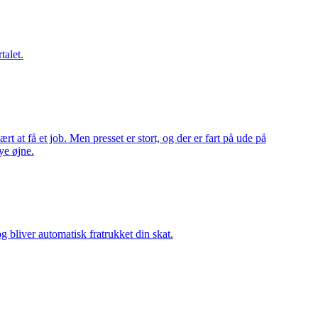
talet.
t at få et job. Men presset er stort, og der er fart på ude på
ye øjne.
 bliver automatisk fratrukket din skat.