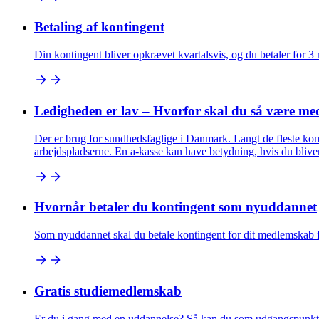
Betaling af kontingent
Din kontingent bliver opkrævet kvartalsvis, og du betaler for 3
Ledigheden er lav – Hvorfor skal du så være me
Der er brug for sundhedsfaglige i Danmark. Langt de fleste kommer
arbejdspladserne. En a-kasse kan have betydning, hvis du blive
Hvornår betaler du kontingent som nyuddannet
Som nyuddannet skal du betale kontingent for dit medlemskab fra
Gratis studiemedlemskab
Er du i gang med en uddannelse? Så kan du som udgangspunkt u