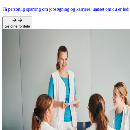
Få personlig sparring om jobsøgning og karriere, uanset om du er ledig
Se dine fordele