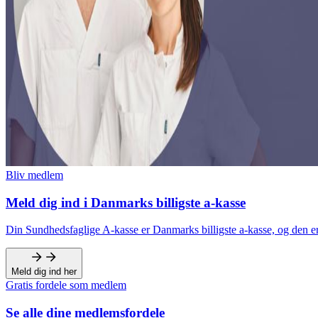
Bliv medlem
Meld dig ind i Danmarks billigste a-kasse
Din Sundhedsfaglige A-kasse er Danmarks billigste a-kasse, og den er
Meld dig ind her
Gratis fordele som medlem
Se alle dine medlemsfordele