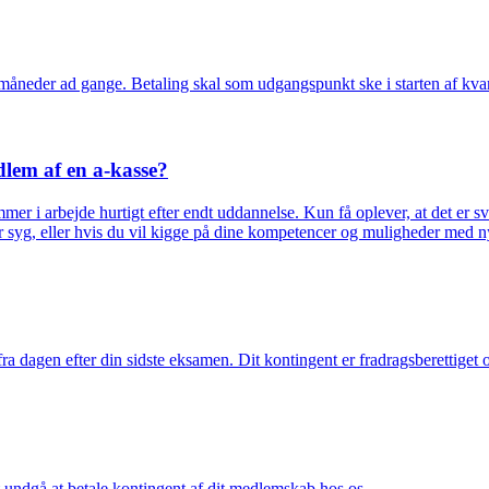
 måneder ad gange. Betaling skal som udgangspunkt ske i starten af kvar
dlem af en a-kasse?
 i arbejde hurtigt efter endt uddannelse. Kun få oplever, at det er svær
r syg, eller hvis du vil kigge på dine kompetencer og muligheder med n
 dagen efter din sidste eksamen. Dit kontingent er fradragsberettiget og
ndgå at betale kontingent af dit medlemskab hos os.