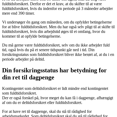
fuldtidsforsikret. Derfor er det et krav, at du skifter til at være
fuldtidsforsikret, hvis du indenfor en periode på 3 måneder arbejder
mere end 390 timer.
Vi undersøger én gang om måneden, om du opfylder betingelserne
for at blive fuldtidsforsikret. Men du har også selv pligt til at skifte til
fuldtidsforsikret, hvis din arbejdstid øges til et omfang, hvor du
kommer til at opfylde betingelserne.
Du må gerne være fuldtidsforsikret, selv om du ikke arbejder fuld
tid, også hvis du på et senere tidspunkt går ned i tid. Din
forsikringsstatus som fuldtidsforsikret bliver ikke berørt af, at du i en
periode arbejder på deltid.
Din forsikringsstatus har betydning for
din ret til dagpenge
Kontingentet som deltidsforsikret er lidt mindre end kontingentet
som fuldtidsforsikret.
Der er også forskel på, hvor meget du kan få i dagpenge, afhængigt
af om du er deltidsforsikret eller fuldtidsforsikret.
For at have ret til dagpenge, skal du stå til rådighed for
arbejdsmarkedet. Som deltidsforsikret skal du stå til rådighed for