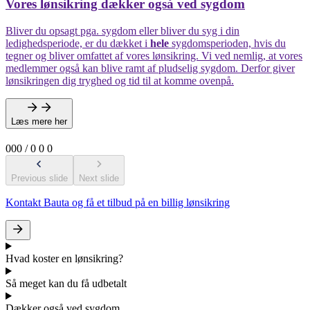
Vores lønsikring dækker også ved sygdom
Bliver du opsagt pga. sygdom eller bliver du syg i din
ledighedsperiode, er du dækket i
hele
sygdomsperioden, hvis du
tegner og bliver omfattet af vores lønsikring. Vi ved nemlig, at vores
medlemmer også kan blive ramt af pludselig sygdom. Derfor giver
lønsikringen dig tryghed og tid til at komme ovenpå.
Læs mere her
0
0
0
/
0
0
0
Previous slide
Next slide
Kontakt
Bauta
og få et tilbud på en billig lønsikring
Hvad koster en lønsikring?
Så meget kan du få udbetalt
Dækker også ved sygdom