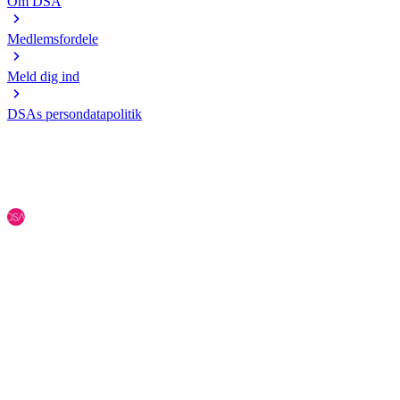
Om DSA
Medlemsfordele
Meld dig ind
DSAs persondatapolitik