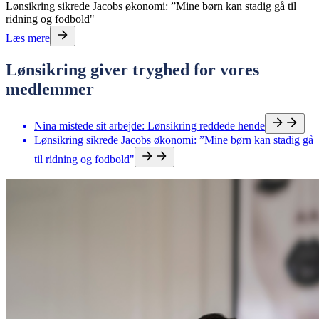
Lønsikring sikrede Jacobs økonomi: ”Mine børn kan stadig gå til
ridning og fodbold"
Læs mere
Lønsikring giver tryghed for vores
medlemmer
Nina mistede sit arbejde: Lønsikring reddede hende
Lønsikring sikrede Jacobs økonomi: ”Mine børn kan stadig gå
til ridning og fodbold"