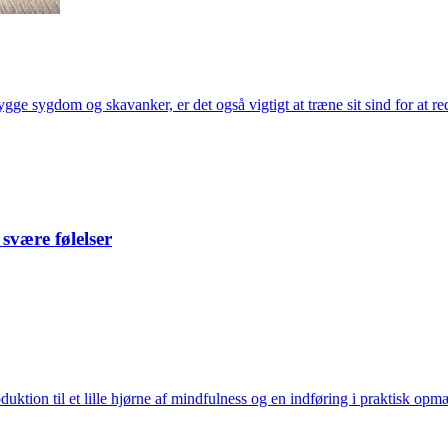
ygge sygdom og skavanker, er det også vigtigt at træne sit sind for at r
svære følelser
uktion til et lille hjørne af mindfulness og en indføring i praktisk o