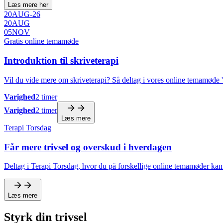
Læs mere her
20
AUG
-
26
20
AUG
05
NOV
Gratis online temamøde
Introduktion til skriveterapi
Vil du vide mere om skriveterapi? Så deltag i vores online temamøde 'In
Varighed
2 timer
Varighed
2 timer
Læs mere
Terapi Torsdag
Får mere trivsel og overskud i hverdagen
Deltag i Terapi Torsdag, hvor du på forskellige online temamøder kan f
Læs mere
Styrk din trivsel