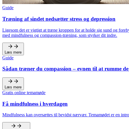
Guide
Træning af sindet nedsætter stress og depression
Ligesom det er vigtigt at træne kroppen for at holde sig sund og foreb
med mindfulness og compassion-træning, som styrker dit indre.
Læs mere
Guide
Sådan træner du compassion – evnen til at rumme de 
Læs mere
Gratis online temamøde
Få mindfulness i hverdagen
Mindfulness kan oversættes til bevidst nærvær. Temamødet er en introd