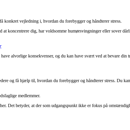
 konkret vejledning i, hvordan du forebygger og håndterer stress.
ved at koncentrere dig, har voldsomme humørsvingninger eller sover dårl
r
det have alvorlige konsekvenser, og du kan have svært ved at bevare din t
e og få hjælp til, hvordan du forebygger og håndterer stress. Du kan b
dhedsfaglige medlemmer.
er. Det betyder, at der som udgangspunkt ikke er fokus på omstændigheder