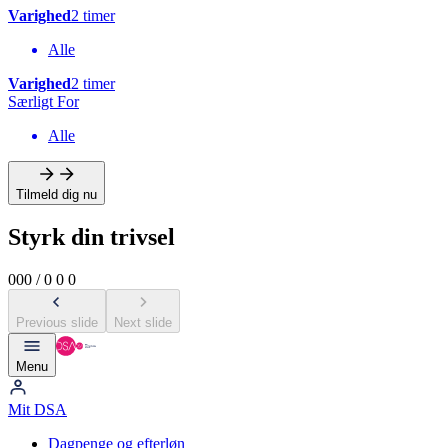
Varighed
2 timer
Alle
Varighed
2 timer
Særligt For
Alle
Tilmeld dig nu
Styrk din trivsel
0
0
0
/
0
0
0
Previous slide
Next slide
Menu
Mit DSA
Dagpenge og efterløn