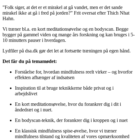
”Folk siger, at det er et mirakel at gå vandet, men er det sande
mirakel ikke at gå i fred på jorden?” Frit oversat efter Thich Nhat
Hahn.
Vi træner bl.a. en kort meditationsøvelse og en bodyscan. Begge
bygger på gammel viden og mange års forskning og kan bruges i 5-
10 minutters pauser i hverdagen.
Lydfiler på dsa.dk gør det let at fortsætte træningen på egen hånd.
Det får du på temamødet:
Forståelse for, hvordan mindfulness reelt virker – og hvorfor
effekten afhænger af indsatsen
Inspiration til at bruge teknikkerne både privat og i
arbejdslivet
En kort meditationsøvelse, hvor du forankrer dig i dit i
åndedræt og i nuet.
En bodyscan-teknik, der forankrer dig i kroppen og i nuet
En klassisk mindfulness spise-øvelse, hvor vi træner
mindfulness tilstand og kvaliteten af vores opmærksomhed