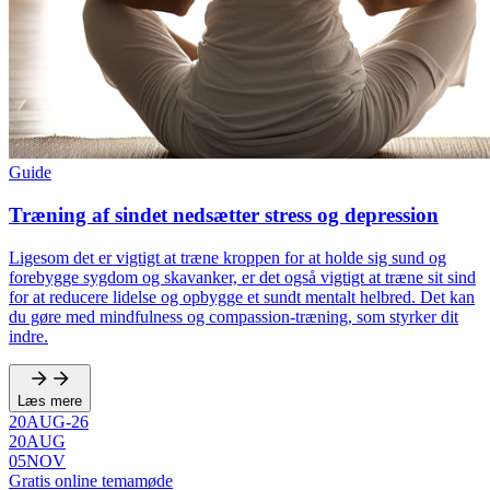
Guide
Træning af sindet nedsætter stress og depression
Ligesom det er vigtigt at træne kroppen for at holde sig sund og
forebygge sygdom og skavanker, er det også vigtigt at træne sit sind
for at reducere lidelse og opbygge et sundt mentalt helbred. Det kan
du gøre med mindfulness og compassion-træning, som styrker dit
indre.
Læs mere
20
AUG
-
26
20
AUG
05
NOV
Gratis online temamøde