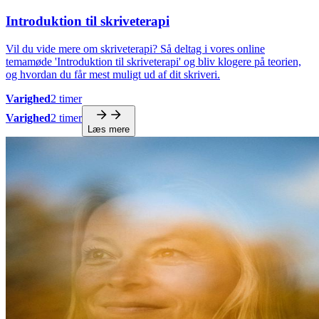
Introduktion til skriveterapi
Vil du vide mere om skriveterapi? Så deltag i vores online
temamøde 'Introduktion til skriveterapi' og bliv klogere på teorien,
og hvordan du får mest muligt ud af dit skriveri.
Varighed
2 timer
Varighed
2 timer
Læs mere