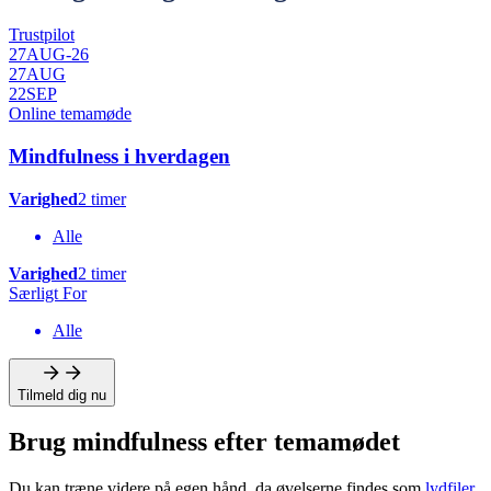
Trustpilot
27
AUG
-
26
27
AUG
22
SEP
Online temamøde
Mindfulness i hverdagen
Varighed
2 timer
Alle
Varighed
2 timer
Særligt For
Alle
Tilmeld dig nu
Brug mindfulness efter temamødet
Du kan træne videre på egen hånd, da øvelserne findes som
lydfiler