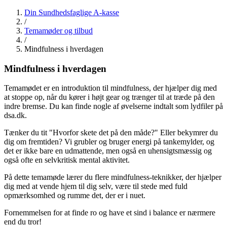
Din Sundhedsfaglige A-kasse
/
Temamøder og tilbud
/
Mindfulness i hverdagen
Mindfulness
i hverdagen
Temamødet er en introduktion til mindfulness, der hjælper dig med
at stoppe op, når du kører i højt gear og trænger til at træde på den
indre bremse. Du kan finde nogle af øvelserne indtalt som lydfiler på
dsa.dk.
Tænker du tit "Hvorfor skete det på den måde?" Eller bekymrer du
dig om fremtiden? Vi grubler og bruger energi på tankemylder, og
det er ikke bare en udmattende, men også en uhensigtsmæssig og
også ofte en selvkritisk mental aktivitet.
På dette temamøde lærer du flere mindfulness-teknikker, der hjælper
dig med at vende hjem til dig selv, være til stede med fuld
opmærksomhed og rumme det, der er i nuet.
Fornemmelsen for at finde ro og have et sind i balance er nærmere
end du tror!