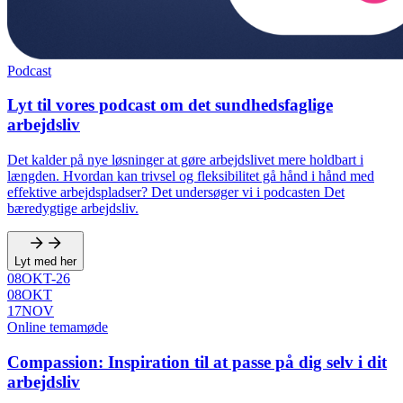
Podcast
Lyt til vores podcast om det sundhedsfaglige
arbejdsliv
Det kalder på nye løsninger at gøre arbejdslivet mere holdbart i
længden. Hvordan kan trivsel og fleksibilitet gå hånd i hånd med
effektive arbejdspladser? Det undersøger vi i podcasten Det
bæredygtige arbejdsliv.
Lyt med her
08
OKT
-
26
08
OKT
17
NOV
Online temamøde
Compassion: Inspiration til at passe på dig selv i dit
arbejdsliv