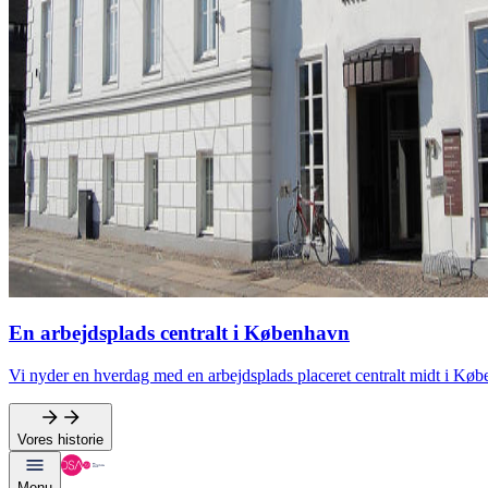
En arbejdsplads centralt i København
Vi nyder en hverdag med en arbejdsplads placeret centralt midt i Kø
Vores historie
Menu