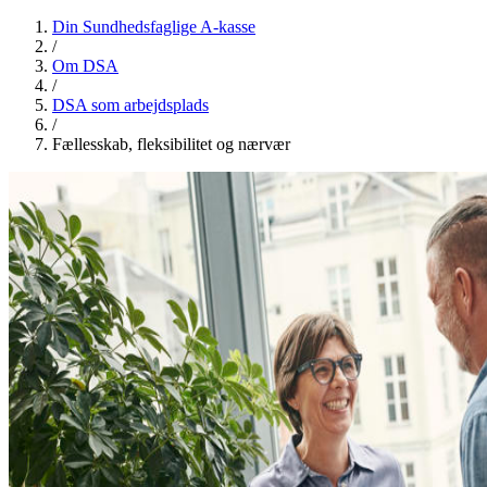
Din Sundhedsfaglige A-kasse
/
Om DSA
/
DSA som arbejdsplads
/
Fællesskab, fleksibilitet og nærvær