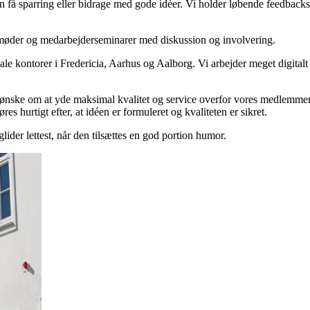
kan få sparring eller bidrage med gode idéer. Vi holder løbende feedbac
esmøder og medarbejderseminarer med diskussion og involvering.
e kontorer i Fredericia, Aarhus og Aalborg. Vi arbejder meget digitalt
nske om at yde maksimal kvalitet og service overfor vores medlemmer. I p
es hurtigt efter, at idéen er formuleret og kvaliteten er sikret.
lider lettest, når den tilsættes en god portion humor.