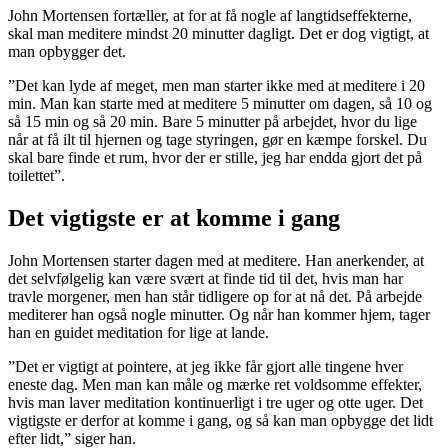
John Mortensen fortæller, at for at få nogle af langtidseffekterne,
skal man meditere mindst 20 minutter dagligt. Det er dog vigtigt, at
man opbygger det.
”Det kan lyde af meget, men man starter ikke med at meditere i 20
min. Man kan starte med at meditere 5 minutter om dagen, så 10 og
så 15 min og så 20 min. Bare 5 minutter på arbejdet, hvor du lige
når at få ilt til hjernen og tage styringen, gør en kæmpe forskel. Du
skal bare finde et rum, hvor der er stille, jeg har endda gjort det på
toilettet”.
Det vigtigste er at komme i gang
John Mortensen starter dagen med at meditere. Han anerkender, at
det selvfølgelig kan være svært at finde tid til det, hvis man har
travle morgener, men han står tidligere op for at nå det. På arbejde
mediterer han også nogle minutter. Og når han kommer hjem, tager
han en guidet meditation for lige at lande.
”Det er vigtigt at pointere, at jeg ikke får gjort alle tingene hver
eneste dag. Men man kan måle og mærke ret voldsomme effekter,
hvis man laver meditation kontinuerligt i tre uger og otte uger. Det
vigtigste er derfor at komme i gang, og så kan man opbygge det lidt
efter lidt,” siger han.