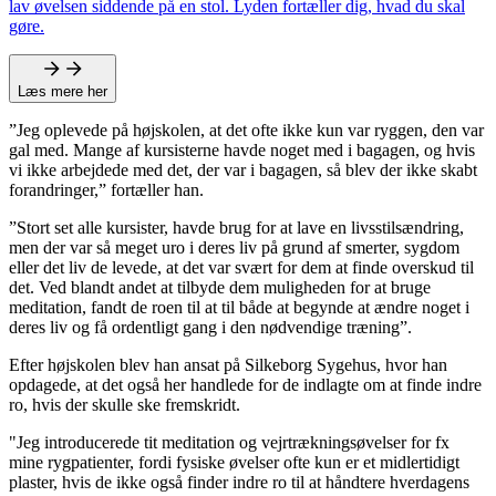
lav øvelsen siddende på en stol. Lyden fortæller dig, hvad du skal
gøre.
Læs mere her
”Jeg oplevede på højskolen, at det ofte ikke kun var ryggen, den var
gal med. Mange af kursisterne havde noget med i bagagen, og hvis
vi ikke arbejdede med det, der var i bagagen, så blev der ikke skabt
forandringer,” fortæller han.
”Stort set alle kursister, havde brug for at lave en livsstilsændring,
men der var så meget uro i deres liv på grund af smerter, sygdom
eller det liv de levede, at det var svært for dem at finde overskud til
det. Ved blandt andet at tilbyde dem muligheden for at bruge
meditation, fandt de roen til at til både at begynde at ændre noget i
deres liv og få ordentligt gang i den nødvendige træning”.
Efter højskolen blev han ansat på Silkeborg Sygehus, hvor han
opdagede, at det også her handlede for de indlagte om at finde indre
ro, hvis der skulle ske fremskridt.
"Jeg introducerede tit meditation og vejrtrækningsøvelser for fx
mine rygpatienter, fordi fysiske øvelser ofte kun er et midlertidigt
plaster, hvis de ikke også finder indre ro til at håndtere hverdagens