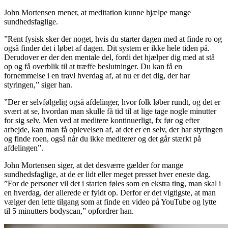
John Mortensen mener, at meditation kunne hjælpe mange
sundhedsfaglige.
”Rent fysisk sker der noget, hvis du starter dagen med at finde ro og
også finder det i løbet af dagen. Dit system er ikke hele tiden på.
Derudover er der den mentale del, fordi det hjælper dig med at stå
op og få overblik til at træffe beslutninger. Du kan få en
fornemmelse i en travl hverdag af, at nu er det dig, der har
styringen,” siger han.
”Der er selvfølgelig også afdelinger, hvor folk løber rundt, og det er
svært at se, hvordan man skulle få tid til at lige tage nogle minutter
for sig selv. Men ved at meditere kontinuerligt, fx før og efter
arbejde, kan man få oplevelsen af, at det er en selv, der har styringen
og finde roen, også når du ikke mediterer og det går stærkt på
afdelingen”.
John Mortensen siger, at det desværre gælder for mange
sundhedsfaglige, at de er lidt eller meget presset hver eneste dag.
”For de personer vil det i starten føles som en ekstra ting, man skal i
en hverdag, der allerede er fyldt op. Derfor er det vigtigste, at man
vælger den lette tilgang som at finde en video på YouTube og lytte
til 5 minutters bodyscan,” opfordrer han.