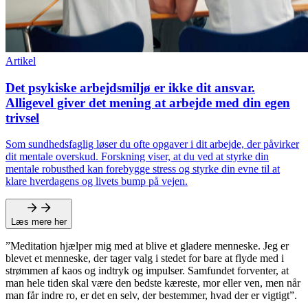
Artikel
Det psykiske arbejdsmiljø er ikke dit ansvar.
Alligevel giver det mening at arbejde med din egen
trivsel
Som sundhedsfaglig løser du ofte opgaver i dit arbejde, der påvirker
dit mentale overskud. Forskning viser, at du ved at styrke din
mentale robusthed kan forebygge stress og styrke din evne til at
klare hverdagens og livets bump på vejen.
Læs mere her
”Meditation hjælper mig med at blive et gladere menneske. Jeg er
blevet et menneske, der tager valg i stedet for bare at flyde med i
strømmen af kaos og indtryk og impulser. Samfundet forventer, at
man hele tiden skal være den bedste kæreste, mor eller ven, men når
man får indre ro, er det en selv, der bestemmer, hvad der er vigtigt”.