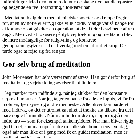
udfordringer. Med den indre ro kunne de skabe nye handlemønstre
og begynde en reel forandring," forklarer han.
"Meditation hjalp dem med at mindske smerter og dæmpe frygten
for, at en ny hofte eller ryg ikke ville holde. Mange var så bange for
at komme op at gå efter en operation, at de til tider besvimede af ren
angst. Men ved at fokusere på dyb vejrtrækning og meditation blev
de mere modtagelige for rådgivning og konkrete
genoptræningsøvelser til en hverdag med en udfordret krop. De
turde også at rejse sig fra sengen".
Gør selv brug af meditation
John Mortensen har selv været ramt af stress. Han gør derfor brug af
meditation og vejrtrækningsøvelser til at finde ro.
"Jeg mærker roen indfinde sig, når jeg slukker for den konstante
strøm af impulser. Når jeg tager en pause fra alle de inputs, vi får fra
mobilen, fjernsynet og andre mennesker. Alle bliver bombarderet
med indtryk, og det er utroligt gavnligt at trække sig tilbage fra det i
bare nogle få minutter. Når man finder indre ro, stopper også den
indre uro — som for eksempel tankemylderet. Når man bliver rigtig
god til det, kan man opnå indre ro i alle situationer i ens hverdag,
også når man ikke er i gang med fx en guidet meditation, men er
midt i et møde” siger han.