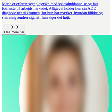
Marie er erfaren sygeplejerske med specialuddannelse og fast
fodfæste på arbejdsmarkedet. Alligevel holder hun sin ADD-
diagnose tæt til kroppen, for hun har mærket, hvordan blikke og
stemning ændrer sig, når hun siger det højt.
Læs mere her