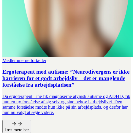
Medlemmerne fortæller
Ergoterapeut med autisme: ”Neurodivergens er ikke
barrieren for et godt arbejdsliv – det er manglende
forståelse fra arbejdspladsen”
Da ergoterapeut Tine fik diagnoserne atypisk autisme og ADHD, fik
hun en ny forståelse af sig selv og sine behov i arbejdslivet. Den
samme forståelse mødte hun ikke på sin arbejdsplads, og derfor har
hun nu valgt at søge videre.
Læs mere her