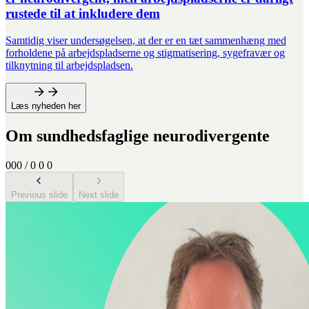
rustede til at inkludere dem
Samtidig viser undersøgelsen, at der er en tæt sammenhæng med
forholdene på arbejdspladserne og stigmatisering, sygefravær og
tilknytning til arbejdspladsen.
Læs nyheden her
Om sundhedsfaglige neurodivergente
0
0
0
/
0
0
0
Previous slide
Next slide