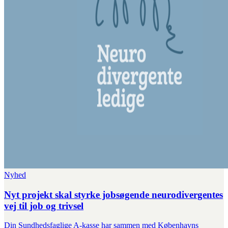
Nyhed
Nyt projekt skal styrke jobsøgende neurodivergentes
vej til job og trivsel
Din Sundhedsfaglige A-kasse har sammen med Københavns