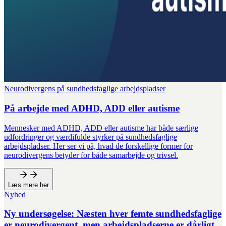
Neurodivergens på sundhedsfaglige arbejdspladser
På arbejde med ADHD, ADD eller autisme
Mennesker med ADHD, ADD eller autisme har både særlige
udfordringer og værdifulde styrker på sundhedsfaglige
arbejdspladser. Her ser vi på, hvad de forskellige former for
neurodivergens betyder for både samarbejde og trivsel.
Læs mere her
Nyhed
Ny undersøgelse: Næsten hver femte sundhedsfaglige
er neurodivergent, men arbejdspladserne er dårligt