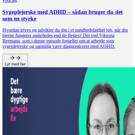
Podcast
Sygeplejerske med ADHD – sådan bruger du det
som en styrke
Hvordan trives og udvikler du dig i et sundhedsfagligt job, når din
hjerne fungerer anderledes end de flestes? Det ved Viktoria
Bermann, som i denne episode fortæller om at arbejde som
sygeplejerske og samtidig være diagnosticeret med ADHD.
Lyt med her