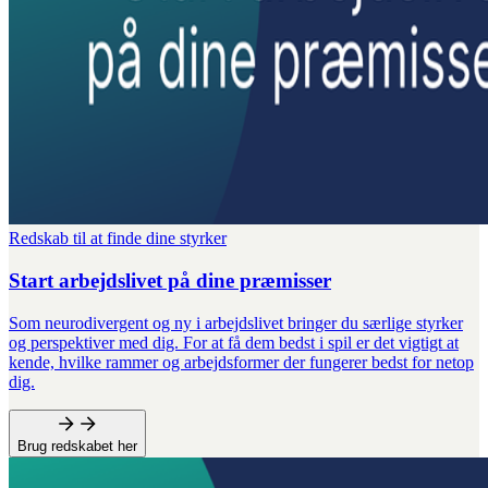
Redskab til at finde dine styrker
Start arbejdslivet på dine præmisser
Som neurodivergent og ny i arbejdslivet bringer du særlige styrker
og perspektiver med dig. For at få dem bedst i spil er det vigtigt at
kende, hvilke rammer og arbejdsformer der fungerer bedst for netop
dig.
Brug redskabet her