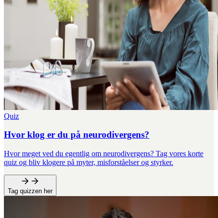
Quiz
Hvor klog er du på neurodivergens?
Hvor meget ved du egentlig om neurodivergens? Tag vores korte
quiz og bliv klogere på myter, misforståelser og styrker.
Tag quizzen her