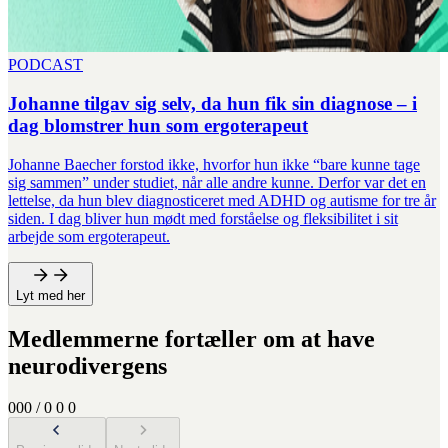
PODCAST
Johanne tilgav sig selv, da hun fik sin diagnose – i
dag blomstrer hun som ergoterapeut
Johanne Baecher forstod ikke, hvorfor hun ikke “bare kunne tage
sig sammen” under studiet, når alle andre kunne. Derfor var det en
lettelse, da hun blev diagnosticeret med ADHD og autisme for tre år
siden. I dag bliver hun mødt med forståelse og fleksibilitet i sit
arbejde som ergoterapeut.
Lyt med her
Medlemmerne fortæller om at have
neurodivergens
0
0
0
/
0
0
0