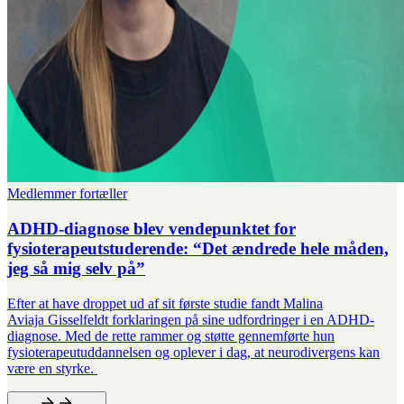
Medlemmer fortæller
ADHD-diagnose blev vendepunktet for
fysioterapeutstuderende: “Det ændrede hele måden,
jeg så mig selv på”
Efter at have droppet ud af sit første studie fandt Malina
Aviaja Gisselfeldt forklaringen på sine udfordringer i en ADHD-
diagnose. Med de rette rammer og støtte gennemførte hun
fysioterapeutuddannelsen og oplever i dag, at neurodivergens kan
være en styrke.