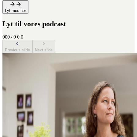
Lyt med her
Lyt til vores podcast
0
0
0
/
0
0
0
Previous slide
Next slide