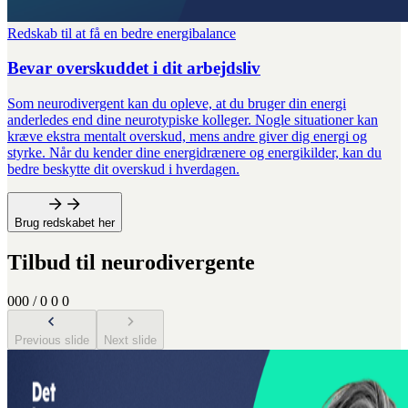
Redskab til at få en bedre energibalance
Bevar overskuddet i dit arbejdsliv
Som neurodivergent kan du opleve, at du bruger din energi
anderledes end dine neurotypiske kolleger. Nogle situationer kan
kræve ekstra mentalt overskud, mens andre giver dig energi og
styrke. Når du kender dine energidrænere og energikilder, kan du
bedre beskytte dit overskud i hverdagen.
Brug redskabet her
Tilbud til neurodivergente
0
0
0
/
0
0
0
Previous slide
Next slide