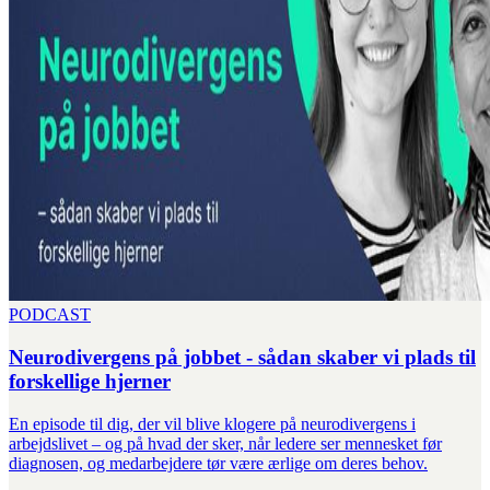
PODCAST
Neurodivergens på jobbet - sådan skaber vi plads til
forskellige hjerner
En episode til dig, der vil blive klogere på neurodivergens i
arbejdslivet – og på hvad der sker, når ledere ser mennesket før
diagnosen, og medarbejdere tør være ærlige om deres behov.