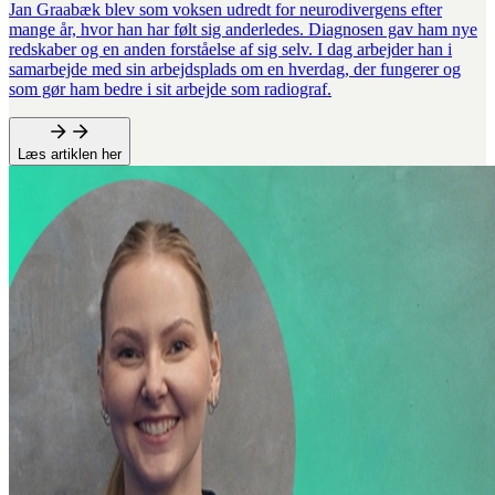
Jan Graabæk blev som voksen udredt for neurodivergens efter
mange år, hvor han har følt sig anderledes. Diagnosen gav ham nye
redskaber og en anden forståelse af sig selv. I dag arbejder han i
samarbejde med sin arbejdsplads om en hverdag, der fungerer og
som gør ham bedre i sit arbejde som radiograf.
Læs artiklen her