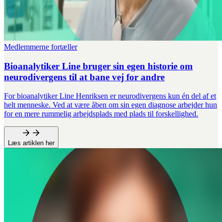
Medlemmerne fortæller
Bioanalytiker Line bruger sin egen historie om
neurodivergens til at bane vej for andre
For bioanalytiker Line Henriksen er neurodivergens kun én del af et
helt menneske. Ved at være åben om sin egen diagnose arbejder hun
for en mere rummelig arbejdsplads med plads til forskellighed.
Læs artiklen her