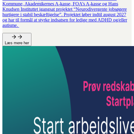
Kommune, Akademikernes A-kasse, FOA’s A-kasse og Hans
Knudsen Instituttet igangsat projektet “Neurodivergente jobsøgere
hurtigere i stabil beskæftigelse”. Projektet løber indtil august 2027
og har til formål at styrke indsatsen for ledige med ADHD og/eller
autisme.
Læs mere her