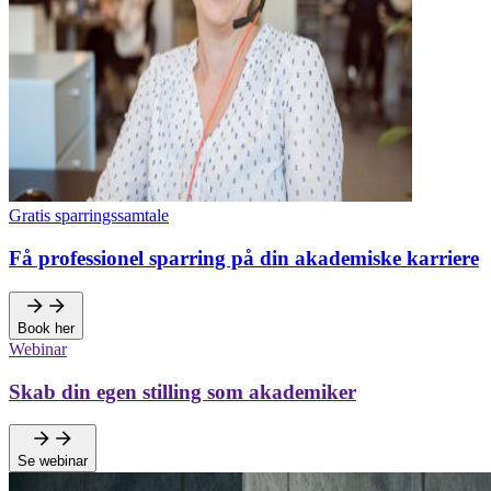
Gratis sparringssamtale
Få professionel sparring på din akademiske karriere
Book her
Webinar
Skab din egen stilling som akademiker
Se webinar