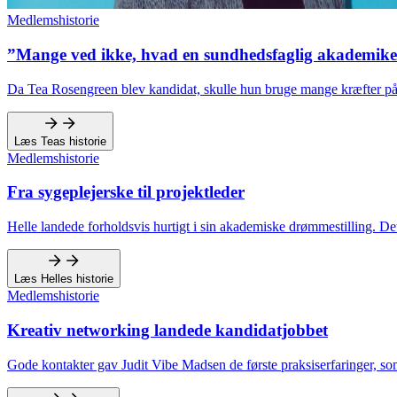
Medlemshistorie
”Mange ved ikke, hvad en sundhedsfaglig akademik
Da Tea Rosengreen blev kandidat, skulle hun bruge mange kræfter på 
Læs Teas historie
Medlemshistorie
Fra sygeplejerske til projektleder
Helle landede forholdsvis hurtigt i sin akademiske drømmestilling. De
Læs Helles historie
Medlemshistorie
Kreativ networking landede kandidatjobbet
Gode kontakter gav Judit Vibe Madsen de første praksiserfaringer, so