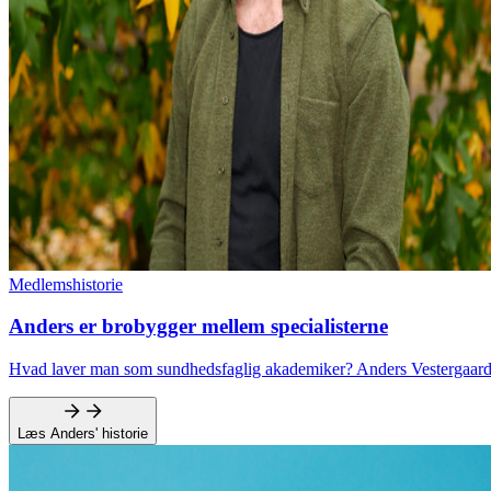
Medlemshistorie
Anders er brobygger mellem specialisterne
Hvad laver man som sundhedsfaglig akademiker? Anders Vestergaard læs
Læs Anders' historie