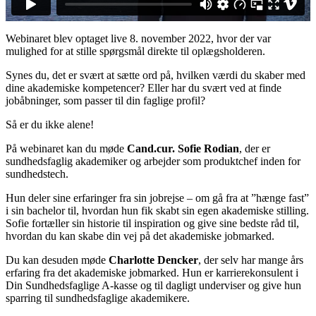
Webinaret blev optaget live 8. november 2022, hvor der var
mulighed for at stille spørgsmål direkte til oplægsholderen.
Synes du, det er svært at sætte ord på, hvilken værdi du skaber med
dine akademiske kompetencer? Eller har du svært ved at finde
jobåbninger, som passer til din faglige profil?
Så er du ikke alene!
På webinaret kan du møde
Cand.cur. Sofie Rodian
, der er
sundhedsfaglig akademiker og arbejder som produktchef inden for
sundhedstech.
Hun deler sine erfaringer fra sin jobrejse – om gå fra at ”hænge fast”
i sin bachelor til, hvordan hun fik skabt sin egen akademiske stilling.
Sofie fortæller sin historie til inspiration og give sine bedste råd til,
hvordan du kan skabe din vej på det akademiske jobmarked.
Du kan desuden møde
Charlotte Dencker
, der selv har mange års
erfaring fra det akademiske jobmarked. Hun er karrierekonsulent i
Din Sundhedsfaglige A-kasse og til dagligt underviser og give hun
sparring til sundhedsfaglige akademikere.