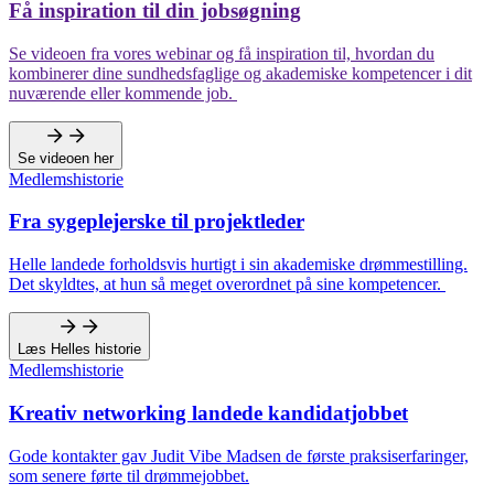
Få inspiration til din jobsøgning
Se videoen fra vores webinar og få inspiration til, hvordan du
kombinerer dine sundhedsfaglige og akademiske kompetencer i dit
nuværende eller kommende job.
Se videoen her
Medlemshistorie
Fra sygeplejerske til projektleder
Helle landede forholdsvis hurtigt i sin akademiske drømmestilling.
Det skyldtes, at hun så meget overordnet på sine kompetencer.
Læs Helles historie
Medlemshistorie
Kreativ networking landede kandidatjobbet
Gode kontakter gav Judit Vibe Madsen de første praksiserfaringer,
som senere førte til drømmejobbet.