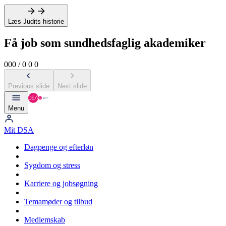
Læs Judits historie
Få job som sundhedsfaglig akademiker
0
0
0
/
0
0
0
Previous slide
Next slide
Menu
Mit DSA
Dagpenge og efterløn
Sygdom og stress
Karriere og jobsøgning
Temamøder og tilbud
Medlemskab