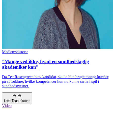
Medlemshistorie
”Mange ved ikke, hvad en sundhedsfaglig
akademiker kan”
Da Tea Rosengreen blev kandidat, skulle hun bruge mange kræfter
på at forklare, hvilke kompetencer hun nu kunne sætte i spil i
sundhedsvæsnet.
Læs Teas historie
Video