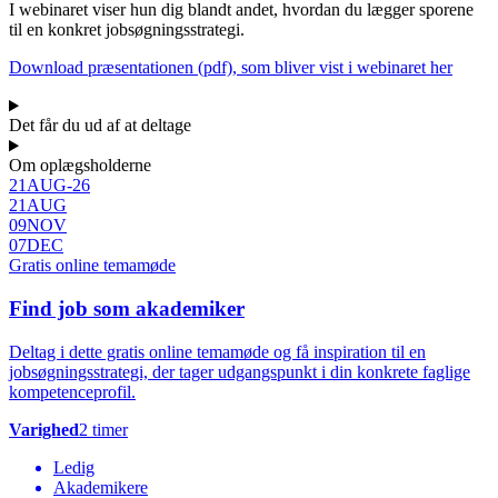
I webinaret viser hun dig blandt andet, hvordan du lægger sporene
til en konkret jobsøgningsstrategi.
Download præsentationen (pdf), som bliver vist i webinaret her
Det får du ud af at deltage
Om oplægsholderne
21
AUG
-
26
21
AUG
09
NOV
07
DEC
Gratis online temamøde
Find job som akademiker
Deltag i dette gratis online temamøde og få inspiration til en
jobsøgningsstrategi, der tager udgangspunkt i din konkrete faglige
kompetenceprofil.
Varighed
2 timer
Ledig
Akademikere