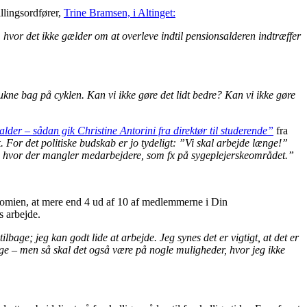
llingsordfører,
Trine Bramsen, i Altinget:
 hvor det ikke gælder om at overleve indtil pensionsalderen indtræffer
ukne bag på cyklen. Kan vi ikke gøre det lidt bedre? Kan vi ikke gøre
 alder – sådan gik Christine Antorini fra direktør til studerende”
fra
sk. For det politiske budskab er jo tydeligt: ”Vi skal arbejde længe!”
er, hvor der mangler medarbejdere, som fx på sygeplejerskeområdet.”
onomien, at mere end 4 ud af 10 af medlemmerne i Din
s arbejde.
ilbage; jeg kan godt lide at arbejde. Jeg synes det er vigtigt, at det er
age – men så skal det også være på nogle muligheder, hvor jeg ikke