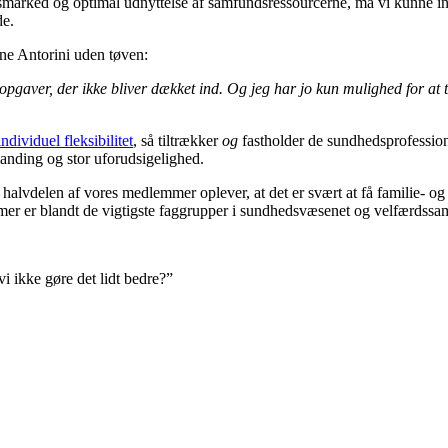
marked og optimal udnyttelse af samfundsressourcerne, må vi kunne indret
de.
ine Antorini uden tøven:
 opgaver, der ikke bliver dækket ind. Og jeg har jo kun mulighed for at 
ndividuel fleksibilitet
, så tiltrækker
og
fastholder de sundhedsprofession
nding og stor uforudsigelighed.
n halvdelen af vores medlemmer oplever, at det er svært at få familie- o
lemmer er blandt de vigtigste faggrupper i sundhedsvæsenet og velfærdssa
vi ikke gøre det lidt bedre?”