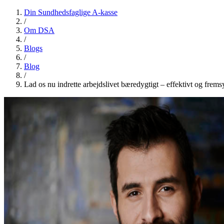
Din Sundhedsfaglige A-kasse
/
Om DSA
/
Blogs
/
Blog
/
Lad os nu indrette arbejdslivet bæredygtigt – effektivt og frems