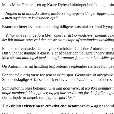
Mens Mette Frederiksen og Kaare Dybvad bibringer befolkningen sine 
”Nøglen til at mindske stress, mistrivsel og sygemeldinger ligger mås
– men også om at leve undervejs.”
Bramsen citerer i samme ombæring tidligere statsminister Poul Nyrup
”Vi har alle set unge forældre - oftest er det jo moderen - komme cy
det lidt mindre stresset i den næste store etape af samfundets udvikling
En anden fremtrædende, tidligere S-minister, Christine Antorini, udtry
Din Sundhedsfaglige A-kasse. Her påpeger den tidligere undervisnings
Men så skal man også tænke i nogle rammer for, at man kan skifte sp
Og Antorini har sat handling bag ordene; i september startede hun på 
For det må
aldrig
være for sent at skifte spor. Gentænke sit arbejdsl
Sundhedsfaglige A-kasse faktisk er i tvivl om,
hvad
de vil med deres a
Som Antorini også betoner:
”Det kan godt være, at jeg ikke kommer til a
nogle meningsfulde opgaver, og jeg har også brug for det faglige og s
skal arbejde så meget, som jeg har gjort før.”
Fleksibilitet virker mere effektivt end betonparoler – og har vi rå