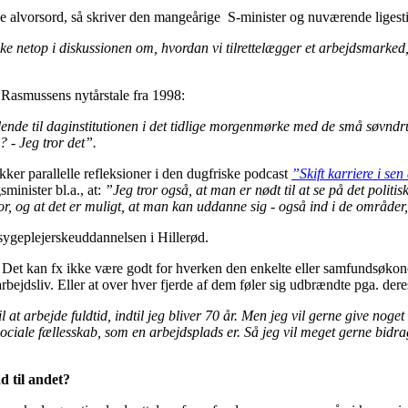
alvorsord, så skriver den mangeårige S-minister og nuværende ligesti
ke netop i diskussionen om, hvordan vi tilrettelægger et arbejdsmarked,
 Rasmussens nytårstale fra 1998:
klende til daginstitutionen i det tidlige morgenmørke med de små søvndr
? - Jeg tror det”.
kker parallelle refleksioner i den dugfriske podcast
”Skift karriere i sen
minister bl.a., at:
”Jeg tror også, at man er nødt til at se på det politi
or, og at det er muligt, at man kan uddanne sig - også ind i de områd
sygeplejerskeuddannelsen i Hillerød.
iv. Det kan fx ikke være godt for hverken den enkelte eller samfundsøk
rbejdsliv. Eller at over hver fjerde af dem føler sig udbrændte pga. dere
t arbejde fuldtid, indtil jeg bliver 70 år. Men jeg vil gerne give noget t
ociale fællesskab, som en arbejdsplads er. Så jeg vil meget gerne bidr
d til andet?