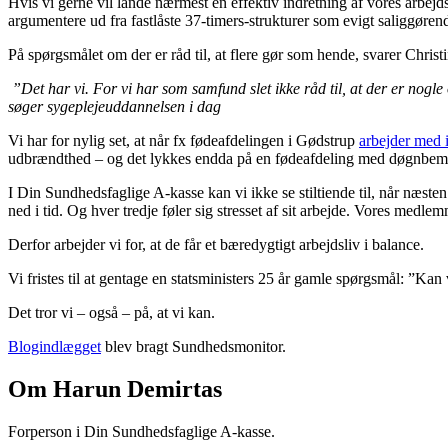
Hvis vi gerne vil lande nærmest en effektiv indretning af vores arbejds
argumentere ud fra fastlåste 37-timers-strukturer som evigt saliggøren
På spørgsmålet om der er råd til, at flere gør som hende, svarer Christ
”Det har vi. For vi har som samfund slet ikke råd til, at der er nogle
søger sygeplejeuddannelsen i dag
Vi har for nylig set, at når fx fødeafdelingen i Gødstrup
arbejder med i
udbrændthed – og det lykkes endda på en fødeafdeling med døgnbema
I Din Sundhedsfaglige A-kasse kan vi ikke se stiltiende til, når næste
ned i tid. Og hver tredje føler sig stresset af sit arbejde. Vores med
Derfor arbejder vi for, at de får et bæredygtigt arbejdsliv i balance.
Vi fristes til at gentage en statsministers 25 år gamle spørgsmål: ”Kan 
Det tror vi – også – på, at vi kan.
Blogindlægget
blev bragt Sundhedsmonitor.
Om Harun Demirtas
Forperson i Din Sundhedsfaglige A-kasse.