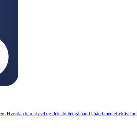
en.
Hvordan kan trivsel og fleksibilitet gå hånd i hånd med effektive ar