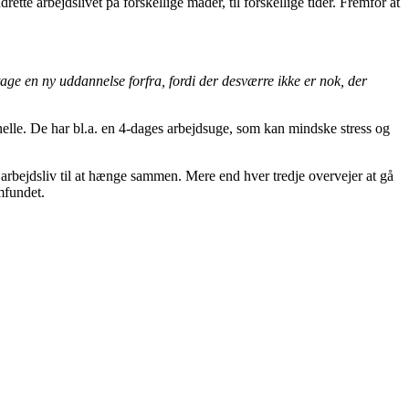
te arbejdslivet på forskellige måder, til forskellige tider. Fremfor at
tage en ny uddannelse forfra, fordi der desværre ikke er nok, der
elle. De har bl.a. en 4-dages arbejdsuge, som kan mindske stress og
g arbejdsliv til at hænge sammen. Mere end hver tredje overvejer at gå
mfundet.