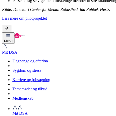
Passe på sig selv gennem forskellige metoder til stresshåndterin
Kilde: Director i Center for Mental
Robusthed, Ida Rahbek-Hertz.
Læs mere om
pilotprojektet
Menu
Mit DSA
Dagpenge og efterløn
Sygdom og stress
Karriere og jobsøgning
Temamøder og tilbud
Medlemskab
Mit DSA