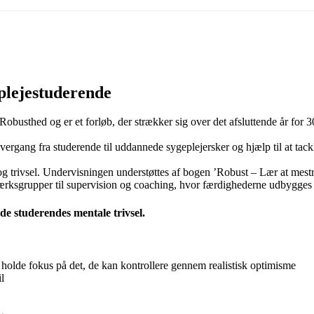
plejestuderende
l Robusthed og er et forløb, der strækker sig over det afsluttende år fo
overgang fra studerende til uddannede sygeplejersker og hjælp til at tack
og trivsel. Undervisningen understøttes af bogen ’Robust – Lær at me
netværksgrupper til supervision og coaching, hvor færdighederne udbygges
 de studerendes mentale trivsel.
 holde fokus på det, de kan kontrollere gennem realistisk optimisme
l