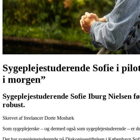
Sygeplejestuderende Sofie
i pil
i morgen”
Sygeplejestuderende Sofie Iburg Nielsen føl
robust.
Skrevet af freelancer Dorte Mosbæk
Som sygeplejerske – og dermed også som sygeplejestuderende – er det n
Det har sygeplejestuderende på Diakonissestiftelsen i København Sof