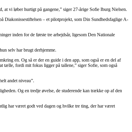
 at vi løber hurtigt på gangene,” siger 27-årige Sofie Iburg Nielsen.
på Diakonissestiftelsen – et pilotprojekt, som Din Sundhedsfaglige A-
inger inden for de første tre arbejdsår, ligesom Den Nationale
m hun selv har brugt derhjemme.
 omkring en. Og så er der en guide i den app, som også er en del af
 tælle, fordi mit fokus ligger på tallene,” siger Sofie, som også
helt andet niveau”.
eligheden. Og en tredje øvelse, de studerende kan trække op af den
tlig har været godt ved dagen og hvilke tre ting, der har været