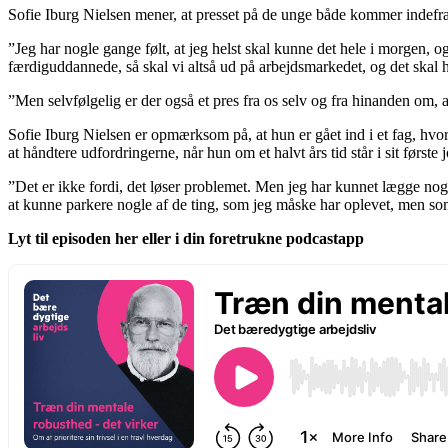
Sofie Iburg Nielsen mener, at presset på de unge både kommer indefra
”Jeg har nogle gange følt, at jeg helst skal kunne det hele i morgen, o
færdiguddannede, så skal vi altså ud på arbejdsmarkedet, og det skal hel
”Men selvfølgelig er der også et pres fra os selv og fra hinanden om, 
Sofie Iburg Nielsen er opmærksom på, at hun er gået ind i et fag, hvo
at håndtere udfordringerne, når hun om et halvt års tid står i sit første 
”Det er ikke fordi, det løser problemet. Men jeg har kunnet lægge nog
at kunne parkere nogle af de ting, som jeg måske har oplevet, men so
Lyt til episoden her eller i din foretrukne podcastapp