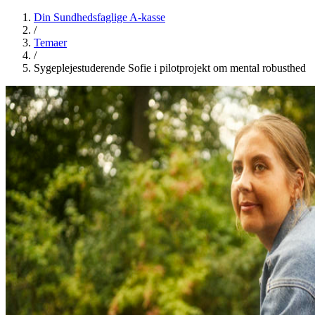
Din Sundhedsfaglige A-kasse
/
Temaer
/
Sygeplejestuderende Sofie i pilotprojekt om mental robusthed