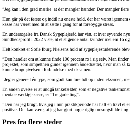
”Jeg kan i den grad mærke, at der mangler hænder. Der mangler flere sy
Hun går på det første og indtil nu eneste hold, der har været igennem
kasse har været med til at sætte i gang for at forebygge stress.
En undersøgelse fra Dansk Sygeplejeråd har vist, at hver syvende nyud
Sundhedsprofil i 2022 viste, at et stigende antal kvinder mellem 16 og 
Helt konkret er Sofie Iburg Nielsens hold af sygeplejestuderende blev
”Den handler om at kunne finde 100 procent ro i sig selv. Man finder e
projektet, som simpelthen guider igennem åndedrættet, hvor man så kan t
kunne bruge øvelsen i forbindelse med eksamen.
”Jeg er generelt én type, som godt kan fare lidt op inden eksamen, men
En anden øvelse er at undgå tankefælder, som er negative tankemønstre
mentale værktøjskasse, er ”Tre gode ting”.
”Den har jeg brugt, hvis jeg i min praktikperiode har haft en travl el
positive. Det kan være, at jeg har gjort nogle rigtig omsorgsfulde ting 
Pres fra flere steder