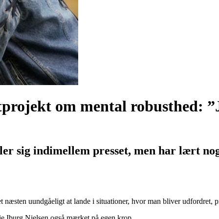
otprojekt om
mental robusthed
: ”
er sig indimellem presset, men har lært nogl
æsten uundgåeligt at lande i situationer, hvor man bliver udfordret, p
ie Iburg Nielsen også mærket på egen krop.