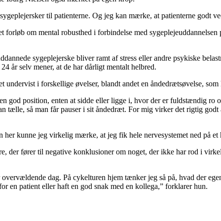
geplejersker til patienterne. Og jeg kan mærke, at patienterne godt ved,
 et forløb om mental robusthed i forbindelse med sygeplejeuddannelsen 
dannede sygeplejerske bliver ramt af stress eller andre psykiske belastn
24 år selv mener, at de har dårligt mentalt helbred.
et undervist i forskellige øvelser, blandt andet en åndedrætsøvelse, so
n god position, enten at sidde eller ligge i, hvor der er fuldstændig ro
ælle, så man får pauser i sit åndedræt. For mig virker det rigtig godt at
 her kunne jeg virkelig mærke, at jeg fik hele nervesystemet ned på et 
, der fører til negative konklusioner om noget, der ikke har rod i virk
ler overvældende dag. På cykelturen hjem tænker jeg så på, hvad der egen
for en patient eller haft en god snak med en kollega,” forklarer hun.