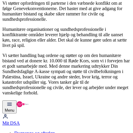
Vi støtter opfordringen til parterne i den væbnede konflikt om at
følge Genevekonventionerne. Det haster med at give adgang for
humanitær bistand og skabe sikre rammer for civile og
sundhedsprofessionelle.
Humanitære organisationer og sundhedsprofessionelle i
konfliktramte områder leverer hjælp og behandling til alle uanset
køn, race, religion eller alder. Det skal de kunne gøre uden at sætte
livet på spil.
Vi sætter handling bag ordene og støtter op om den humanitære
bistand ved at donere kr. 10.000 til Røde Kors, som vi i forvejen har
et godt samarbejde med. Med denne markering udtrykker Din
Sundhedsfaglige A-kasse sympati og støtte til civilbefolkningen i
Palæstina, Israel, Ukraine og andre steder, hvor krig, terror og
katastrofer udspiller sig. Vores tanker går til de
sundhedsprofessionelle og civile, der lever og arbejder under meget
vanskelige forhold.
Menu
Mit DSA