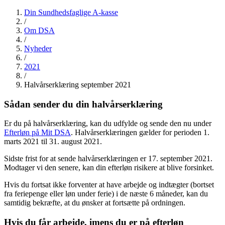
Din Sundhedsfaglige A-kasse
/
Om DSA
/
Nyheder
/
2021
/
Halvårserklæring september 2021
Sådan sender du din halvårserklæring
Er du på halvårserklæring, kan du udfylde og sende den nu under
Efterløn på Mit DSA
. Halvårserklæringen gælder for perioden 1.
marts 2021 til 31. august 2021.
Sidste frist for at sende halvårserklæringen er 17. september 2021.
Modtager vi den senere, kan din efterløn risikere at blive forsinket.
Hvis du fortsat ikke forventer at have arbejde og indtægter (bortset
fra feriepenge eller løn under ferie) i de næste 6 måneder, kan du
samtidig bekræfte, at du ønsker at fortsætte på ordningen.
Hvis du får arbejde, imens du er på efterløn