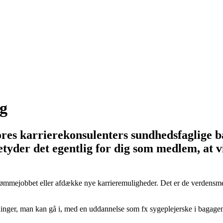
ag
s karrierekonsulenters sundhedsfaglige bag
der det egentlig for dig som medlem, at vi 
ejobbet eller afdække nye karrieremuligheder. Det er de verdensmestre i
inger, man kan gå i, med en uddannelse som fx sygeplejerske i bagagen. 