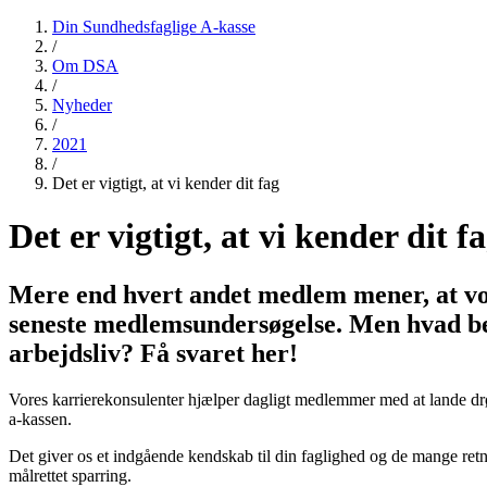
Din Sundhedsfaglige A-kasse
/
Om DSA
/
Nyheder
/
2021
/
Det er vigtigt, at vi kender dit fag
Det er vigtigt, at vi kender dit f
Mere end hvert andet medlem mener, at vore
seneste medlemsundersøgelse. Men hvad bety
arbejdsliv? Få svaret her!
Vores karrierekonsulenter hjælper dagligt medlemmer med at lande drømm
a-kassen.
Det giver os et indgående kendskab til din faglighed og de mange retn
målrettet sparring.