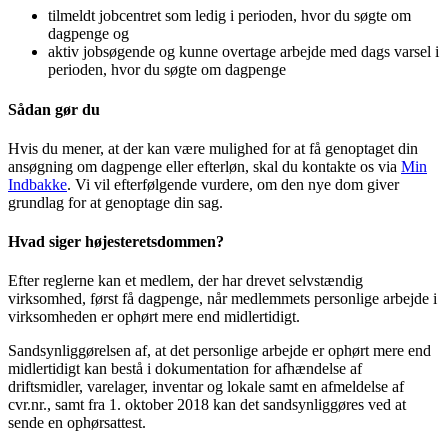
tilmeldt jobcentret som ledig i perioden, hvor du søgte om
dagpenge og
aktiv jobsøgende og kunne overtage arbejde med dags varsel i
perioden, hvor du søgte om dagpenge
Sådan gør du
Hvis du mener, at der kan være mulighed for at få genoptaget din
ansøgning om dagpenge eller efterløn, skal du kontakte os via
Min
Indbakke
. Vi vil efterfølgende vurdere, om den nye dom giver
grundlag for at genoptage din sag.
Hvad siger højesteretsdommen?
Efter reglerne kan et medlem, der har drevet selvstændig
virksomhed, først få dagpenge, når medlemmets personlige arbejde i
virksomheden er ophørt mere end midlertidigt.
Sandsynliggørelsen af, at det personlige arbejde er ophørt mere end
midlertidigt kan bestå i dokumentation for afhændelse af
driftsmidler, varelager, inventar og lokale samt en afmeldelse af
cvr.nr., samt fra 1. oktober 2018 kan det sandsynliggøres ved at
sende en ophørsattest.