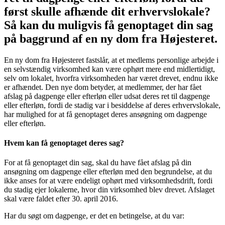
først skulle afhænde dit erhvervslokale?
Så kan du muligvis få genoptaget din sag
på baggrund af en ny dom fra Højesteret.
En ny dom fra Højesteret fastslår, at et medlems personlige arbejde i
en selvstændig virksomhed kan være ophørt mere end midlertidigt,
selv om lokalet, hvorfra virksomheden har været drevet, endnu ikke
er afhændet. Den nye dom betyder, at medlemmer, der har fået
afslag på dagpenge eller efterløn eller udsat deres ret til dagpenge
eller efterløn, fordi de stadig var i besiddelse af deres erhvervslokale,
har mulighed for at få genoptaget deres ansøgning om dagpenge
eller efterløn.
Hvem kan få genoptaget deres sag?
For at få genoptaget din sag, skal du have fået afslag på din
ansøgning om dagpenge eller efterløn med den begrundelse, at du
ikke anses for at være endeligt ophørt med virksomhedsdrift, fordi
du stadig ejer lokalerne, hvor din virksomhed blev drevet. Afslaget
skal være faldet efter 30. april 2016.
Har du søgt om dagpenge, er det en betingelse, at du var: