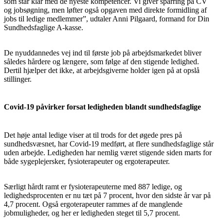
som står klar med de nyeste kompetencer. Vi giver sparring på CV
og jobsøgning, men løfter også opgaven med direkte formidling af
jobs til ledige medlemmer”, udtaler Anni Pilgaard, formand for Din
Sundhedsfaglige A-kasse.
De nyuddannedes vej ind til første job på arbejdsmarkedet bliver
således hårdere og længere, som følge af den stigende ledighed.
Dertil hjælper det ikke, at arbejdsgiverne holder igen på at opslå
stillinger.
Covid-19 påvirker forsat ledigheden blandt sundhedsfaglige
Det høje antal ledige viser at til trods for det øgede pres på
sundhedsvæsnet, har Covid-19 medført, at flere sundhedsfaglige står
uden arbejde. Ledigheden har nemlig været stigende siden marts for
både sygeplejersker, fysioterapeuter og ergoterapeuter.
Særligt hårdt ramt er fysioterapeuterne med 887 ledige, og
ledighedsprocenten er nu tæt på 7 procent, hvor den sidste år var på
4,7 procent. Også ergoterapeuter rammes af de manglende
jobmuligheder, og her er ledigheden steget til 5,7 procent.