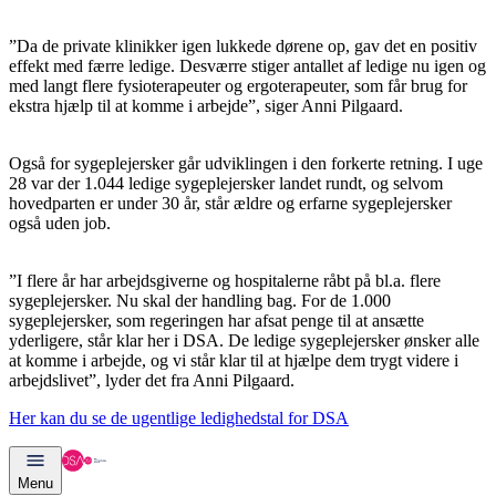
”Da de private klinikker igen lukkede dørene op, gav det en positiv
effekt med færre ledige. Desværre stiger antallet af ledige nu igen og
med langt flere fysioterapeuter og ergoterapeuter, som får brug for
ekstra hjælp til at komme i arbejde”, siger Anni Pilgaard.
Også for sygeplejersker går udviklingen i den forkerte retning. I uge
28 var der 1.044 ledige sygeplejersker landet rundt, og selvom
hovedparten er under 30 år, står ældre og erfarne sygeplejersker
også uden job.
”I flere år har arbejdsgiverne og hospitalerne råbt på bl.a. flere
sygeplejersker. Nu skal der handling bag. For de 1.000
sygeplejersker, som regeringen har afsat penge til at ansætte
yderligere, står klar her i DSA. De ledige sygeplejersker ønsker alle
at komme i arbejde, og vi står klar til at hjælpe dem trygt videre i
arbejdslivet”, lyder det fra Anni Pilgaard.
Her kan du se de ugentlige ledighedstal for DSA
Menu