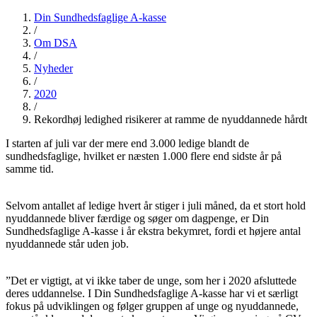
Din Sundhedsfaglige A-kasse
/
Om DSA
/
Nyheder
/
2020
/
Rekordhøj ledighed risikerer at ramme de nyuddannede hårdt
I starten af juli var der mere end 3.000 ledige blandt de
sundhedsfaglige, hvilket er næsten 1.000 flere end sidste år på
samme tid.
Selvom antallet af ledige hvert år stiger i juli måned, da et stort hold
nyuddannede bliver færdige og søger om dagpenge, er Din
Sundhedsfaglige A-kasse i år ekstra bekymret, fordi et højere antal
nyuddannede står uden job.
”Det er vigtigt, at vi ikke taber de unge, som her i 2020 afsluttede
deres uddannelse. I Din Sundhedsfaglige A-kasse har vi et særligt
fokus på udviklingen og følger gruppen af unge og nyuddannede,