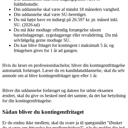
fuldtidsstudie.
Din uddannelse skal være af mindst 18 måneders varighed.
Din uddannelse skal være SU-berettiget.
Du må højst have en indtægt på 26.597 kr. pr. måned inkl.
SU. (2026-tal)
Du må ikke modtage offentlig forsørgelse såsom
barselsdagpenge, sygedagpenge eller revalidering. Du må
selvfølgelig gerne modtage SU.
Du kan blive fritaget for kontingent i maksimalt 5 år, og
fritagelsen gives for 1 år ad gangen.
Hvis du læser en professionsbachelor, bliver din kontingentfritagelse
automatisk forlænget. Læser du en kandidatuddannelse, skal du selv
anmode om at blive kontingentfritaget igen efter 1 år.
Bliver din uddannelse forlænget og datoen for sidste eksamen
ændret, skal du give os besked med det samme, da det har betydning
for din kontingentfritagelse.
Sådan bliver du kontingentfritaget
Er du endnu ikke medlem, skal du svare ja til spørgsmålet "Ønsker
du at søge om fritagelse for medlemsbidrag?", når du melder dig ind.