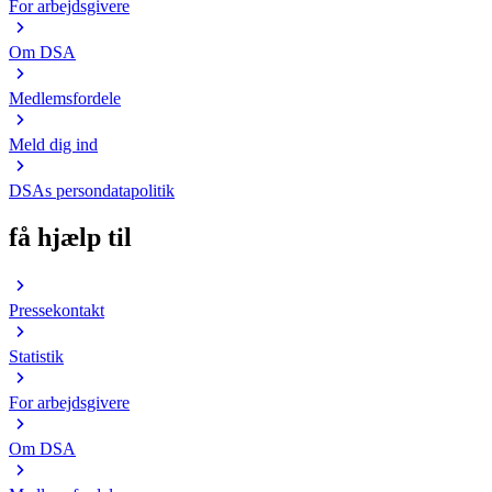
For arbejdsgivere
Om DSA
Medlemsfordele
Meld dig ind
DSAs persondatapolitik
få hjælp til
Pressekontakt
Statistik
For arbejdsgivere
Om DSA