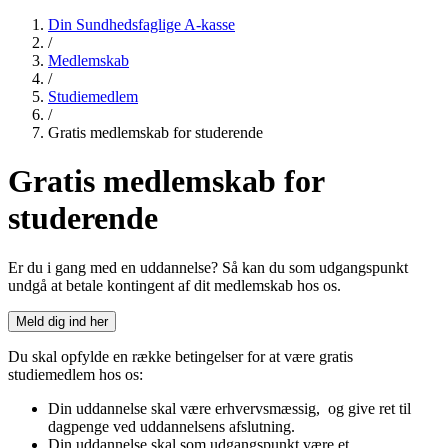
Din Sundhedsfaglige A-kasse
/
Medlemskab
/
Studiemedlem
/
Gratis medlemskab for studerende
Gratis medlemskab
for
studerende
Er du i gang med en uddannelse? Så kan du som udgangspunkt
undgå at betale kontingent af dit medlemskab hos os.
Meld dig ind her
Du skal opfylde en række betingelser for at være gratis
studiemedlem hos os:
Din uddannelse skal være erhvervsmæssig, og give ret til
dagpenge ved uddannelsens afslutning.
Din uddannelse skal som udgangspunkt være et