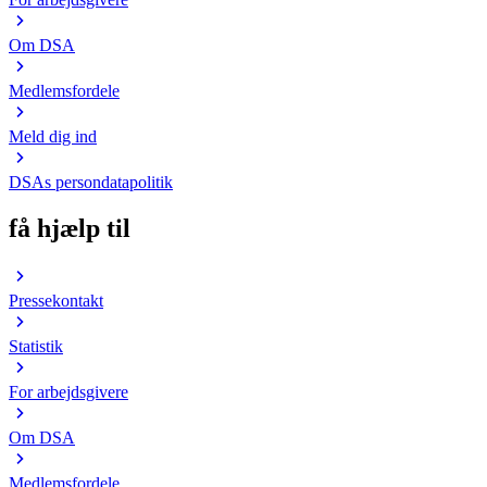
Om DSA
Medlemsfordele
Meld dig ind
DSAs persondatapolitik
få hjælp til
Pressekontakt
Statistik
For arbejdsgivere
Om DSA
Medlemsfordele