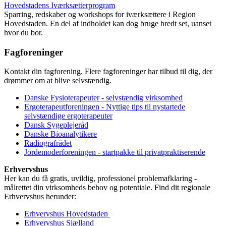
Hovedstadens Iværksætterprogram
Sparring, redskaber og workshops for iværksættere i Region
Hovedstaden. En del af indholdet kan dog bruge bredt set, uanset
hvor du bor.
Fagforeninger
Kontakt din fagforening. Flere fagforeninger har tilbud til dig, der
drømmer om at blive selvstændig.
Danske Fysioterapeuter - selvstændig virksomhed
Ergoterapeutforeningen - Nyttige tips til nystartede
selvstændige ergoterapeuter
Dansk Sygeplejeråd
Danske Bioanalytikere
Radiografrådet
Jordemoderforeningen - startpakke til privatpraktiserende
Erhvervshus
Her kan du få gratis, uvildig, professionel problemafklaring -
målrettet din virksomheds behov og potentiale. Find dit regionale
Erhvervshus herunder:
Erhvervshus Hovedstaden
Erhvervshus Sjælland