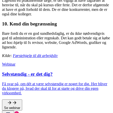
Ligesom en praktiserende læge, er det vigtigt at have fagfæller at
henvise til, når du skal på kursus eller ferie. Det er derfor afgørende
at have et godt forhold til dem. De er dine konkurrenter, men de er
også dine kolleger.
10. Kend din begrænsning
Bare fordi du er en god sundhedsfaglig, er du ikke nødvendigvis
god til administration eller regnskab. Det kan godt betale sig at købe
ad hoc-hjælp til fx revisor, website, Google AdWords, grafiker og
lignende.
Kilde:
Førstehjælp til dit arbejdsliv
Webinar
Selvstændig - er det dig?
Få svar på, om dét at være selvstændig er noget for dig. Her bliver
du klogere på, hvad der skal til for at starte og drive din egen
virksomhed.
Se webinar