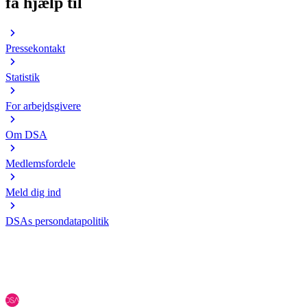
få hjælp til
Pressekontakt
Statistik
For arbejdsgivere
Om DSA
Medlemsfordele
Meld dig ind
DSAs persondatapolitik