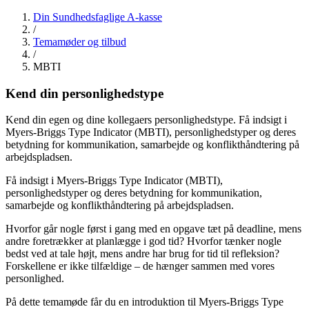
Din Sundhedsfaglige A-kasse
/
Temamøder og tilbud
/
MBTI
Kend din
personlighedstype
Kend din egen og dine kollegaers personlighedstype. Få indsigt i
Myers-Briggs Type Indicator (MBTI), personlighedstyper og deres
betydning for kommunikation, samarbejde og konflikthåndtering på
arbejdspladsen.
Få indsigt i Myers-Briggs Type Indicator (MBTI),
personlighedstyper og deres betydning for kommunikation,
samarbejde og konflikthåndtering på arbejdspladsen.
Hvorfor går nogle først i gang med en opgave tæt på deadline, mens
andre foretrækker at planlægge i god tid? Hvorfor tænker nogle
bedst ved at tale højt, mens andre har brug for tid til refleksion?
Forskellene er ikke tilfældige – de hænger sammen med vores
personlighed.
På dette temamøde får du en introduktion til Myers-Briggs Type