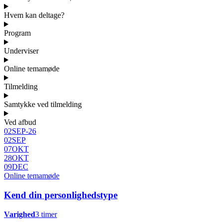
Hvem kan deltage?
Program
Underviser
Online temamøde
Tilmelding
Samtykke ved tilmelding
Ved afbud
02
SEP
-
26
02
SEP
07
OKT
28
OKT
09
DEC
Online temamøde
Kend din personlighedstype
Varighed
3 timer