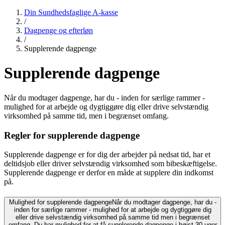
Din Sundhedsfaglige A-kasse
/
Dagpenge og efterløn
/
Supplerende dagpenge
Supplerende dagpenge
Når du modtager dagpenge, har du - inden for særlige rammer -
mulighed for at arbejde og dygtiggøre dig eller drive selvstændig
virksomhed på samme tid, men i begrænset omfang.
Regler for supplerende dagpenge
Supplerende dagpenge er for dig der arbejder på nedsat tid, har et
deltidsjob eller driver selvstændig virksomhed som bibeskæftigelse.
Supplerende dagpenge er derfor en måde at supplere din indkomst
på.
Mulighed for supplerende dagpenge
Når du modtager dagpenge, har du -
inden for særlige rammer - mulighed for at arbejde og dygtiggøre dig
eller drive selvstændig virksomhed på samme tid men i begrænset
omfang. Du har mulighed for at få supplerende dagpenge i højst 30 uger