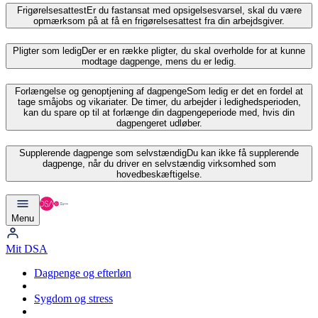
Frigørelsesattest
Er du fastansat med opsigelsesvarsel, skal du være
opmærksom på at få en frigørelsesattest fra din arbejdsgiver.
Pligter som ledig
Der er en række pligter, du skal overholde for at kunne
modtage dagpenge, mens du er ledig.
Forlængelse og genoptjening af dagpenge
Som ledig er det en fordel at
tage småjobs og vikariater. De timer, du arbejder i ledighedsperioden,
kan du spare op til at forlænge din dagpengeperiode med, hvis din
dagpengeret udløber.
Supplerende dagpenge som selvstændig
Du kan ikke få supplerende
dagpenge, når du driver en selvstændig virksomhed som
hovedbeskæftigelse.
Menu
Mit DSA
Dagpenge og efterløn
Sygdom og stress