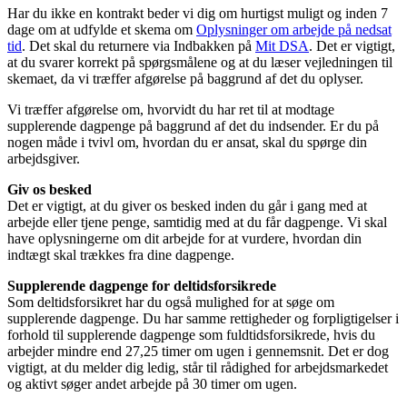
Har du ikke en kontrakt beder vi dig om hurtigst muligt og inden 7
dage om at udfylde et skema om
Oplysninger om arbejde på nedsat
tid
. Det skal du returnere via Indbakken på
Mit DSA
. Det er vigtigt,
at du svarer korrekt på spørgsmålene og at du læser vejledningen til
skemaet, da vi træffer afgørelse på baggrund af det du oplyser.
Vi træffer afgørelse om, hvorvidt du har ret til at modtage
supplerende dagpenge på baggrund af det du indsender. Er du på
nogen måde i tvivl om, hvordan du er ansat, skal du spørge din
arbejdsgiver.
Giv os besked
Det er vigtigt, at du giver os besked inden du går i gang med at
arbejde eller tjene penge, samtidig med at du får dagpenge. Vi skal
have oplysningerne om dit arbejde for at vurdere, hvordan din
indtægt skal trækkes fra dine dagpenge.
Supplerende dagpenge for deltidsforsikrede
Som deltidsforsikret har du også mulighed for at søge om
supplerende dagpenge. Du har samme rettigheder og forpligtigelser i
forhold til supplerende dagpenge som fuldtidsforsikrede, hvis du
arbejder mindre end 27,25 timer om ugen i gennemsnit. Det er dog
vigtigt, at du melder dig ledig, står til rådighed for arbejdsmarkedet
og aktivt søger andet arbejde på 30 timer om ugen.