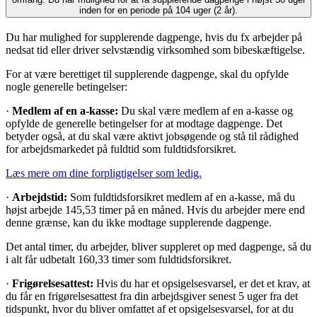
inden for en periode på 104 uger (2 år).
Du har mulighed for supplerende dagpenge, hvis du fx arbejder på
nedsat tid eller driver selvstændig virksomhed som bibeskæftigelse.
For at være berettiget til supplerende dagpenge, skal du opfylde
nogle generelle betingelser:
·
Medlem af en a-kasse:
Du skal være medlem af en a-kasse og
opfylde de generelle betingelser for at modtage dagpenge. Det
betyder også, at du skal være aktivt jobsøgende og stå til rådighed
for arbejdsmarkedet på fuldtid som fuldtidsforsikret.
Læs mere om dine forpligtigelser som ledig.
·
Arbejdstid:
Som fuldtidsforsikret medlem af en a-kasse, må du
højst arbejde 145,53 timer på en måned. Hvis du arbejder mere end
denne grænse, kan du ikke modtage supplerende dagpenge.
Det antal timer, du arbejder, bliver suppleret op med dagpenge, så du
i alt får udbetalt 160,33 timer som fuldtidsforsikret.
·
Frigørelsesattest:
Hvis du har et opsigelsesvarsel, er det et krav, at
du får en frigørelsesattest fra din arbejdsgiver senest 5 uger fra det
tidspunkt, hvor du bliver omfattet af et opsigelsesvarsel, for at du