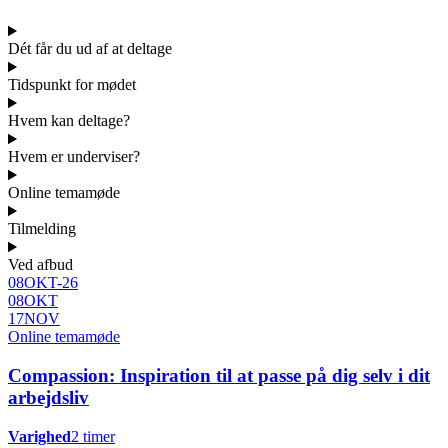
Dét får du ud af at deltage
Tidspunkt for mødet
Hvem kan deltage?
Hvem er underviser?
Online temamøde
Tilmelding
Ved afbud
08
OKT
-
26
08
OKT
17
NOV
Online temamøde
Compassion: Inspiration til at passe på dig selv i dit
arbejdsliv
Varighed
2 timer