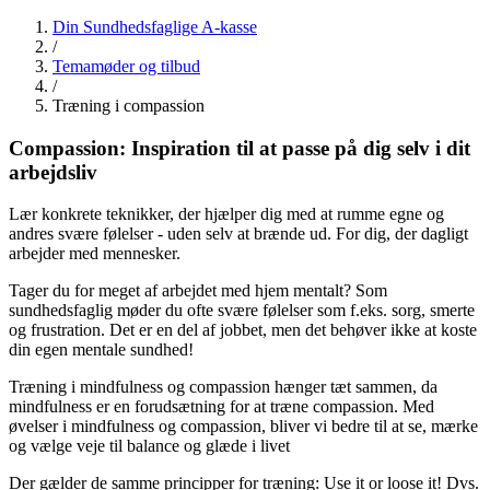
Din Sundhedsfaglige A-kasse
/
Temamøder og tilbud
/
Træning i compassion
Compassion:
Inspiration til at passe på dig selv i dit
arbejdsliv
Lær konkrete teknikker, der hjælper dig med at rumme egne og
andres svære følelser - uden selv at brænde ud. For dig, der dagligt
arbejder med mennesker.
Tager du for meget af arbejdet med hjem mentalt? Som
sundhedsfaglig møder du ofte svære følelser som f.eks. sorg, smerte
og frustration. Det er en del af jobbet, men det behøver ikke at koste
din egen mentale sundhed!
Træning i mindfulness og compassion hænger tæt sammen, da
mindfulness er en forudsætning for at træne compassion. Med
øvelser i mindfulness og compassion, bliver vi bedre til at se, mærke
og vælge veje til balance og glæde i livet
Der gælder de samme principper for træning: Use it or loose it! Dvs.