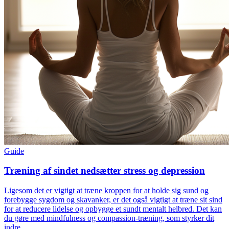
Guide
Træning af sindet nedsætter stress og depression
Ligesom det er vigtigt at træne kroppen for at holde sig sund og
forebygge sygdom og skavanker, er det også vigtigt at træne sit sind
for at reducere lidelse og opbygge et sundt mentalt helbred. Det kan
du gøre med mindfulness og compassion-træning, som styrker dit
indre.