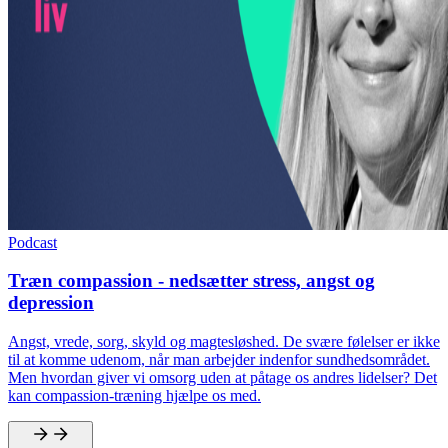
Podcast
Træn compassion - nedsætter stress, angst og
depression
Angst, vrede, sorg, skyld og magtesløshed. De svære følelser er ikke
til at komme udenom, når man arbejder indenfor sundhedsområdet.
Men hvordan giver vi omsorg uden at påtage os andres lidelser? Det
kan compassion-træning hjælpe os med.