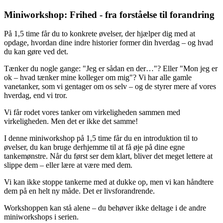
Miniworkshop: Frihed - fra forståelse til forandring
På 1,5 time får du to konkrete øvelser, der hjælper dig med at
opdage, hvordan dine indre historier former din hverdag – og hvad
du kan gøre ved det.
Tænker du nogle gange: "Jeg er sådan en der…"? Eller "Mon jeg er
ok – hvad tænker mine kolleger om mig"? Vi har alle gamle
vanetanker, som vi gentager om os selv – og de styrer mere af vores
hverdag, end vi tror.
Vi får rodet vores tanker om virkeligheden sammen med
virkeligheden. Men det er ikke det samme!
I denne miniworkshop på 1,5 time får du en introduktion til to
øvelser, du kan bruge derhjemme til at få øje på dine egne
tankemønstre. Når du først ser dem klart, bliver det meget lettere at
slippe dem – eller lære at være med dem.
Vi kan ikke stoppe tankerne med at dukke op, men vi kan håndtere
dem på en helt ny måde. Det er livsforandrende.
Workshoppen kan stå alene – du behøver ikke deltage i de andre
miniworkshops i serien.